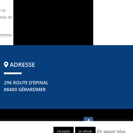
e la
evis et
 comme
ADRESSE
296 ROUTE D’EPINAL
88400 GÉRARDMER
En savoir plus
J'accepte
Je refuse