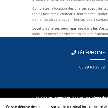
Complétez la location des chaises avec : les tab
tables (assiettes, couteaux, fourchettes, cuillè
demande de catalogue, n’hésitez pas à contact
Location chaises pour mariage dans les Vosg
vous, vos invités garderont un souvenir mémo
TÉLÉPHONE
03 29 63 29 82
Plan du site
-
Mentions légales
-
Politique de 
© Inova-web.fr pour ODB Location - Tous droit
Ce site dépose des cookies sur votre terminal lors de votre vi