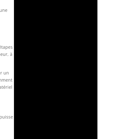
 une
 étapes
neur, à
er un
comment
tériel
 puisse