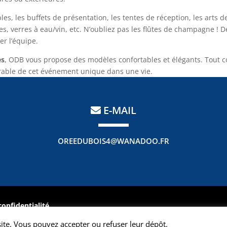
les, les buffets de présentation, les tentes de réception, les arts d
res, verres à eau/vin, etc. N’oubliez pas les flûtes de champagne ! D
er l’équipe.
es
, ODB vous propose des modèles confortables et élégants. Tout
rable de cet événement unique dans une vie.
E-MAIL
OREEDUBOIS4@WANADOO.FR
confidentialité
s réservés -
Inov@-web
site. Vous pouvez accepter ou refuser leur dépôt.