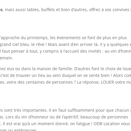
es
, mais aussi tables, buffets et bien d’autres, offrez à vos convives
À l’approche du printemps, les événements se font de plus en plus
and ciel bleu, le rêve ! Mais avant d’en arriver là, il y a quelques
l faut penser à tout, y compris à l’accueil des invités : au vin d’hon
demain.
z eux ou dans la maison de famille. D’autres font le choix de lou
, c’est de trouver un lieu au sein duquel on se sente bien ! Alors 
nes, voire des centaines de personnes ? La réponse, LOUER votre ma
s sont très importantes. Il en faut suffisamment pour que chacun
s. Lors du vin d’honneur ou de l’apéritif, beaucoup de personnes
t. Il est vrai qu’à un moment donné, on fatigue ! ODB Location vous
res ou extérieures.