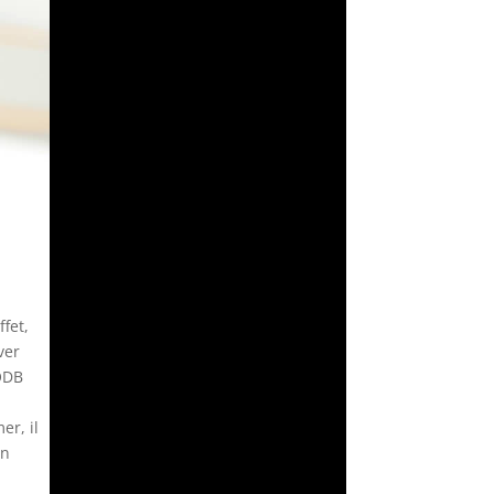
fet,
ver
 ODB
z
er, il
un