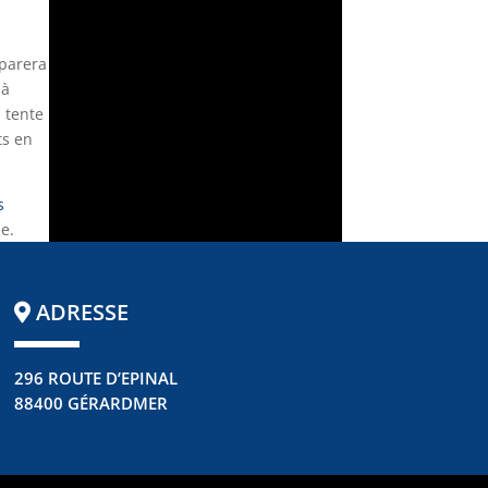
éparera
 à
 tente
ts en
s
e.
ADRESSE
296 ROUTE D’EPINAL
88400 GÉRARDMER