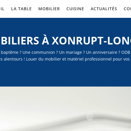
IL
LA TABLE
MOBILIER
CUISINE
ACTUALITÉS
CO
BILIERS À XONRUPT-LO
 baptême ? Une communion ? Un mariage ? Un anniversaire ? ODB Lo
es alentours ! Louer du mobilier et matériel professionnel pour v