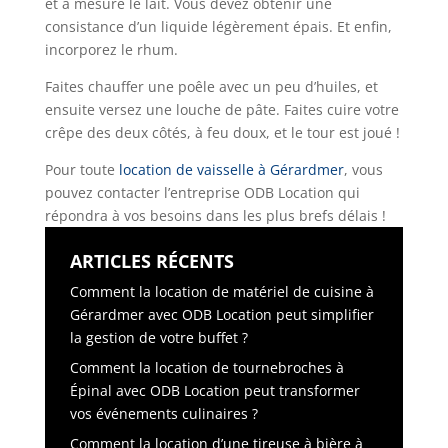
et à mesure le lait. Vous devez obtenir une
consistance d’un liquide légèrement épais. Et enfin,
incorporez le rhum.
Faites chauffer une poêle avec un peu d’huiles, et
ensuite versez une louche de pâte. Faites cuire votre
crêpe des deux côtés, à feu doux, et le tour est joué !
Pour toute
location de vaisselle à Gérardmer
, vous
pouvez contacter l’entreprise ODB Location qui
répondra à vos besoins dans les plus brefs délais !
ARTICLES RÉCENTS
Comment la location de matériel de cuisine à
Gérardmer avec ODB Location peut simplifier
la gestion de votre buffet ?
Comment la location de tournebroches à
Épinal avec ODB Location peut transformer
vos événements culinaires ?
Comment la location d’une tireuse à bière à