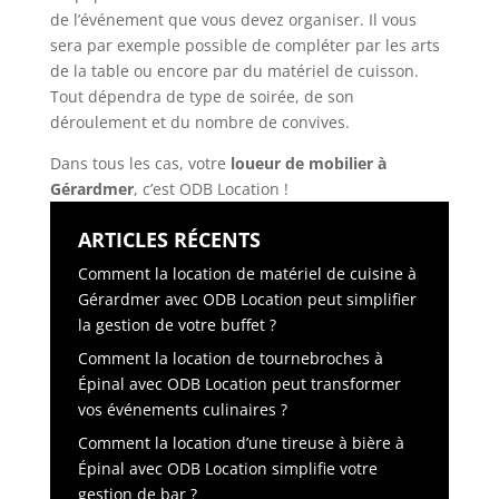
de l’événement que vous devez organiser. Il vous
sera par exemple possible de compléter par les arts
de la table ou encore par du matériel de cuisson.
Tout dépendra de type de soirée, de son
déroulement et du nombre de convives.
Dans tous les cas, votre
loueur de mobilier à
Gérardmer
, c’est ODB Location !
ARTICLES RÉCENTS
Comment la location de matériel de cuisine à
Gérardmer avec ODB Location peut simplifier
la gestion de votre buffet ?
Comment la location de tournebroches à
Épinal avec ODB Location peut transformer
vos événements culinaires ?
Comment la location d’une tireuse à bière à
Épinal avec ODB Location simplifie votre
gestion de bar ?