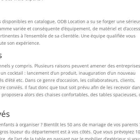
disponibles en catalogue, ODB Location a su se forger une sérieu
gamme variée et conséquente d’équipement, de matériel et d’access
ertinentes à l’ensemble de sa clientèle. Une équipe qualifiée vous
ute son expérience.
s
onnels y compris. Plusieurs raisons peuvent amener des entreprises
 un cocktail : lancement d’un produit, inauguration d’un nouveau
s d’été etc. Dans ce genre d’occasion, les collaborateurs, clients,
e conviés. Il faut donc que tout soit prévu afin de les recevoir dan
 proposera alors des chaises confortables, des tables spacieuses, d
vés
nfants à organiser ? Bientôt les 50 ans de mariage de vos parents 
 gros loueur du département est à vos côtés. Que vous prévoyiez 10
e, de l’art de la table en passant par le mobilier d’extérieur si vou