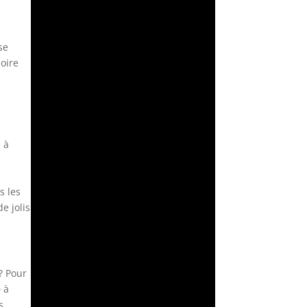
se
oire
 à
s les
e jolis
? Pour
 à
s